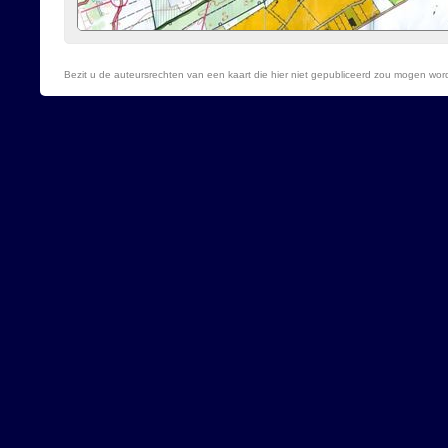
Bezit u de auteursrechten van een kaart die hier niet gepubliceerd zou mogen wo