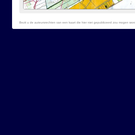
Bezit u de auteursrechten van een kaart die hier niet gepubliceerd zou mogen wo