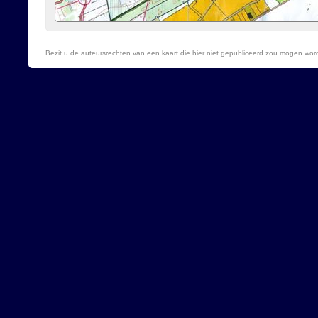
Bezit u de auteursrechten van een kaart die hier niet gepubliceerd zou mogen wo