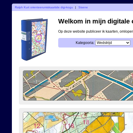
Ralph Kurt orienteerumiskaartide digi-kogu
|
Sisene
Welkom in mijn digitale o
Op deze website publiceer ik kaarten, omlop
Kategooria: