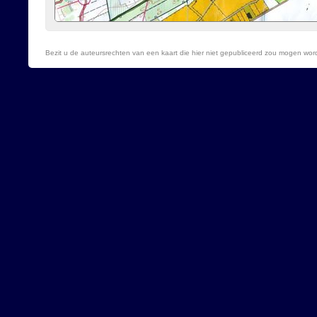
Bezit u de auteursrechten van een kaart die hier niet gepubliceerd zou mogen wo