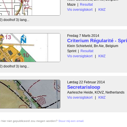
Maze
|
Resultat
Vis oversigtskort
|
KMZ
2) doolhof 3) lang...
Fredag 7 Marts 2014
Criterium Régularité - Spr
Klein Schietveld, Bn Aie, Belgium
Sprint
|
Resultat
Vis oversigtskort
|
KMZ
2) doolhof 3) lang...
Lørdag 22 Februar 2014
Secretarisloop
Aarlesche Heide, KOVZ, Netherlands
Vis oversigtskort
|
KMZ
ie hier niet gepubliceerd zou mogen worden?
Stuur mij een email
.