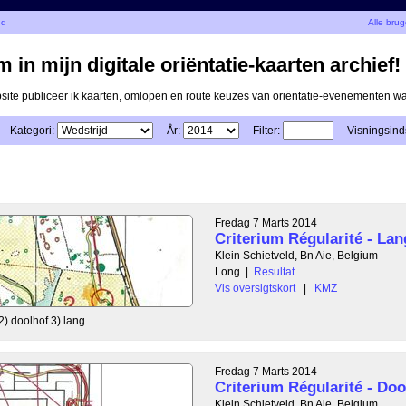
nd
Alle bru
 in mijn digitale oriëntatie-kaarten archief!
ite publiceer ik kaarten, omlopen en route keuzes van oriëntatie-evenementen 
Kategori:
År:
Filter:
Visningsinds
Fredag 7 Marts 2014
Criterium Régularité - Lan
Klein Schietveld, Bn Aie, Belgium
Long
|
Resultat
Vis oversigtskort
|
KMZ
2) doolhof 3) lang...
Fredag 7 Marts 2014
Criterium Régularité - Doo
Klein Schietveld, Bn Aie, Belgium