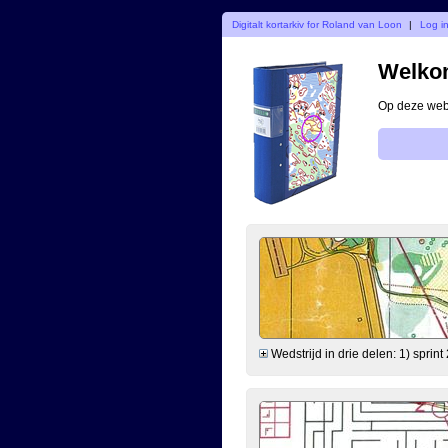
Digitalt kortarkiv for Roland van Loon
|
Log i
Welkom
Op deze webs
Wedstrijd in drie delen: 1) sprint 