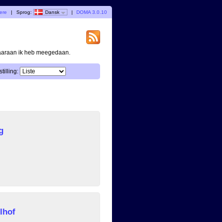
gere
|
Sprog:
Dansk
|
DOMA 3.0.10
waaraan ik heb meegedaan.
tilling:
g
lhof