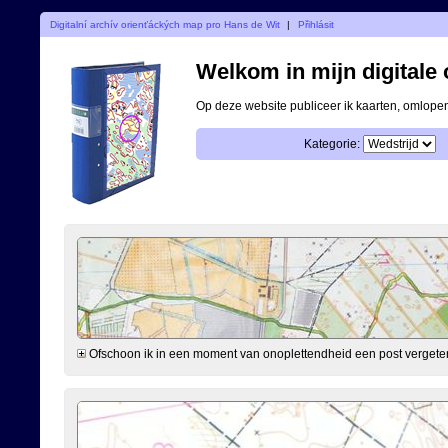
Digitalní archív orienťáckých map pro Hans de Wit
|
Přihlásit
Welkom in mijn digitale o
Op deze website publiceer ik kaarten, omlop
Kategorie:
Ofschoon ik in een moment van onoplettendheid een post vergeten ben