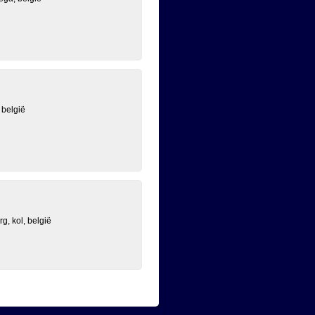
 belgië
g, kol, belgië