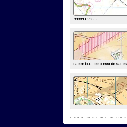
zonder kompas
na een foutje terug naar de start n
Bezit u de auteursrechten van een kaart d