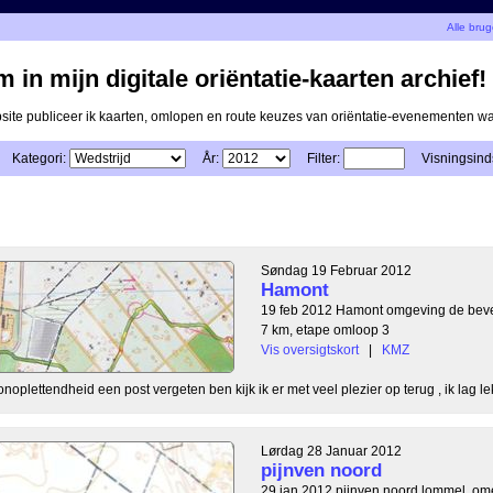
Alle bru
 in mijn digitale oriëntatie-kaarten archief!
ite publiceer ik kaarten, omlopen en route keuzes van oriëntatie-evenementen 
Kategori:
År:
Filter:
Visningsinds
Søndag 19 Februar 2012
Hamont
19 feb 2012 Hamont omgeving de beve
7 km, etape omloop 3
Vis oversigtskort
|
KMZ
plettendheid een post vergeten ben kijk ik er met veel plezier op terug , ik lag le
Lørdag 28 Januar 2012
pijnven noord
29 jan 2012 pijnven noord lommel, om