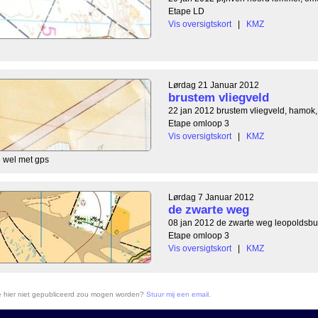
Etape LD
Vis oversigtskort
|
KMZ
Lørdag 21 Januar 2012
brustem vliegveld
22 jan 2012 brustem vliegveld, hamok,
Etape omloop 3
Vis oversigtskort
|
KMZ
u wel met gps
Lørdag 7 Januar 2012
de zwarte weg
08 jan 2012 de zwarte weg leopoldsbur
Etape omloop 3
Vis oversigtskort
|
KMZ
ie hier niet gepubliceerd zou mogen worden?
Stuur mij een email
.