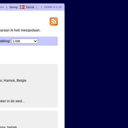
gere
|
Sprog:
Dansk
|
DOMA 3.0.10
waaraan ik heb meegedaan.
tilling:
r, Hamok, Belgie
kker in de wed...
ega, belgië