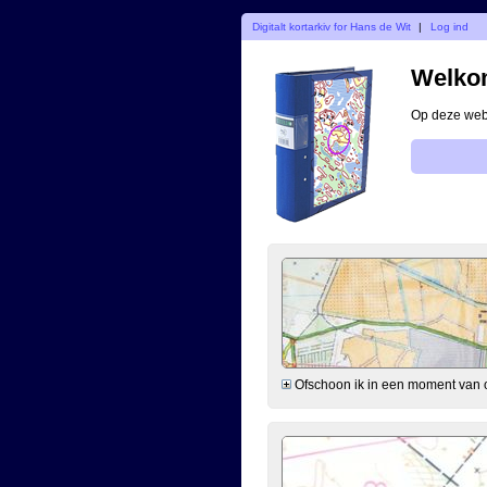
Digitalt kortarkiv for Hans de Wit
|
Log ind
Welkom
Op deze webs
Ofschoon ik in een moment van ono