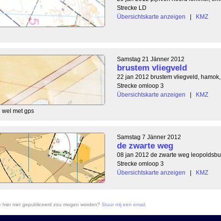
Strecke LD
Übersichtskarte anzeigen
|
KMZ
Samstag 21 Jänner 2012
brustem vliegveld
22 jan 2012 brustem vliegveld, hamok,
Strecke omloop 3
Übersichtskarte anzeigen
|
KMZ
u wel met gps
Samstag 7 Jänner 2012
de zwarte weg
08 jan 2012 de zwarte weg leopoldsbur
Strecke omloop 3
Übersichtskarte anzeigen
|
KMZ
ie hier niet gepubliceerd zou mogen worden?
Stuur mij een email
.