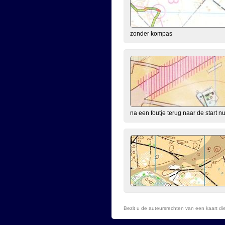
zonder kompas
na een foutje terug naar de start n
Bezit u de auteursrechten van een kaart d