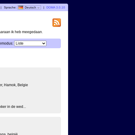
|
Sprache:
Deutsch
|
DOMA 3.0.10
waaraan ik heb meegedaan.
emodus:
r, Hamok, Belgie
kker in de wed...
ega, belgië