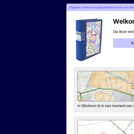
Digitales Orientierungslaufkartenarchiv von Ha
Welkom
Op deze webs
K
Ofschoon ik in een moment van ono