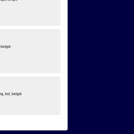
 belgië
g, kol, belgië