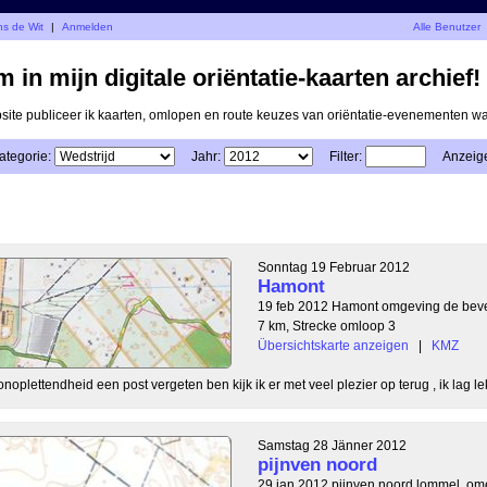
ns de Wit
|
Anmelden
Alle Benutzer
 in mijn digitale oriëntatie-kaarten archief!
ite publiceer ik kaarten, omlopen en route keuzes van oriëntatie-evenementen 
ategorie:
Jahr:
Filter:
Anzeig
Sonntag 19 Februar 2012
Hamont
19 feb 2012 Hamont omgeving de beve
7 km, Strecke omloop 3
Übersichtskarte anzeigen
|
KMZ
plettendheid een post vergeten ben kijk ik er met veel plezier op terug , ik lag le
Samstag 28 Jänner 2012
pijnven noord
29 jan 2012 pijnven noord lommel, om