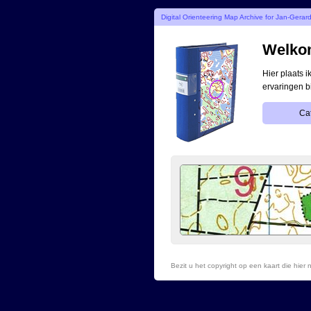
Digital Orienteering Map Archive for Jan-Gerar
Welkom
Hier plaats 
ervaringen b
Ca
Bezit u het copyright op een kaart die hie