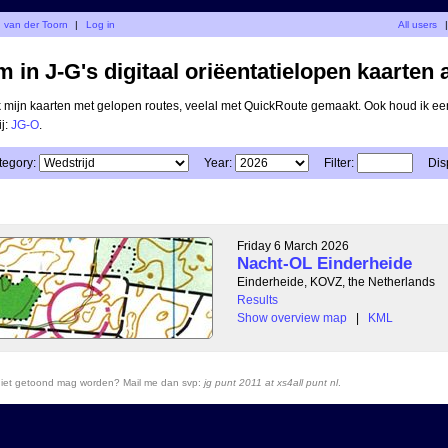
d van der Toorn
|
Log in
All users
|
 in J-G's digitaal oriëentatielopen kaarten 
ik mijn kaarten met gelopen routes, veelal met QuickRoute gemaakt. Ook houd ik ee
ij:
JG-O
.
tegory:
Year:
Filter:
Dis
Friday 6 March 2026
Nacht-OL Einderheide
Einderheide, KOVZ, the Netherlands
Results
Show overview map
|
KML
r niet getoond mag worden? Mail me dan svp:
jg punt 2011 at xs4all punt nl
.