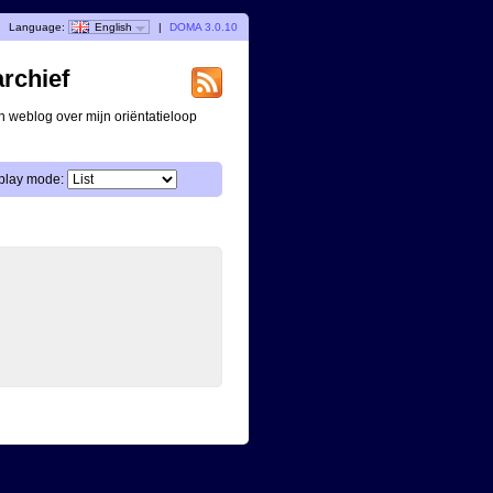
Language:
English
|
DOMA 3.0.10
archief
n weblog over mijn oriëntatieloop
play mode: