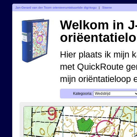
Jan-Gerard van der Toorn orienteerumiskaartide digi-kogu
|
Sisene
Welkom in J-
oriëentatiel
Hier plaats ik mijn 
met QuickRoute ge
mijn oriëntatieloop 
Kategooria: