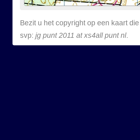
Bezit u het copyright op een kaart d
svp:
jg punt 2011 at xs4all punt nl
.