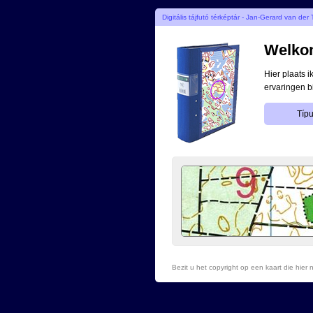
Digitális tájfutó térképtár - Jan-Gerard van der
Welkom
Hier plaats 
ervaringen b
Típu
Bezit u het copyright op een kaart die hie