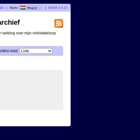
áló
|
Nyelv:
Magyar
|
DOMA 3.0.10
archief
n weblog over mijn oriëntatieloop
nítési mód: