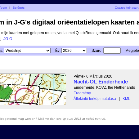
 Toorn
|
Belépés
Összes felhaszn
 in J-G's digitaal oriëentatielopen kaarten 
ik mijn kaarten met gelopen routes, veelal met QuickRoute gemaakt. Ook houd ik ee
ij:
JG-O
.
s:
Év:
Szűrő:
Megjele
Péntek 6 Március 2026
Nacht-OL Einderheide
Einderheide, KOVZ, the Netherlands
Eredmény
Áttekintő térkép mutatása
|
KML
r niet getoond mag worden? Mail me dan svp:
jg punt 2011 at xs4all punt nl
.