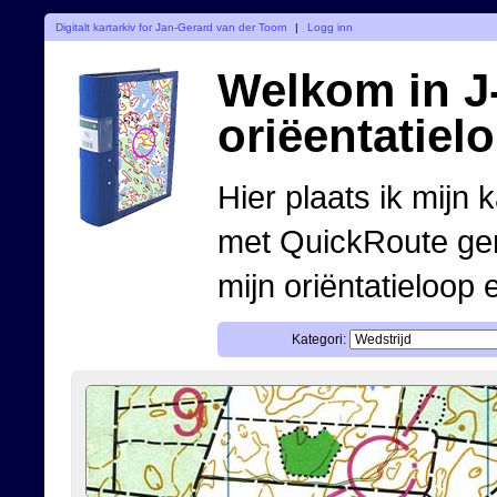
Digitalt kartarkiv for Jan-Gerard van der Toorn
|
Logg inn
Welkom in J-
oriëentatiel
Hier plaats ik mijn 
met QuickRoute ge
mijn oriëntatieloop 
Kategori: