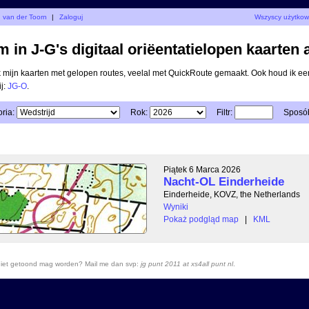
d van der Toorn
|
Zaloguj
Wszyscy użytkow
 in J-G's digitaal oriëentatielopen kaarten 
ik mijn kaarten met gelopen routes, veelal met QuickRoute gemaakt. Ook houd ik ee
ij:
JG-O
.
ria:
Rok:
Filtr:
Sposób
Piątek 6 Marca 2026
Nacht-OL Einderheide
Einderheide, KOVZ, the Netherlands
Wyniki
Pokaż podgląd map
|
KML
r niet getoond mag worden? Mail me dan svp:
jg punt 2011 at xs4all punt nl
.