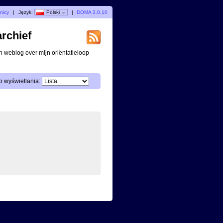
nicy
|
Język:
Polski
|
DOMA 3.0.10
archief
n weblog over mijn oriëntatieloop
 wyświetlania: