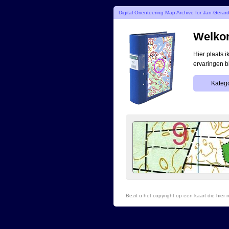
Digital Orienteering Map Archive for Jan-Gerar
Welkom
Hier plaats 
ervaringen b
Katego
Bezit u het copyright op een kaart die hie