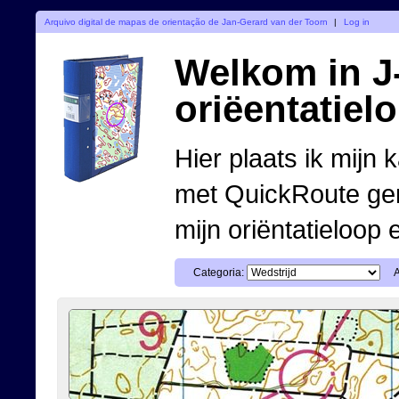
Arquivo digital de mapas de orientação de Jan-Gerard van der Toorn
|
Log in
Welkom in J-
oriëentatiel
Hier plaats ik mijn 
met QuickRoute ge
mijn oriëntatieloop 
Categoria: