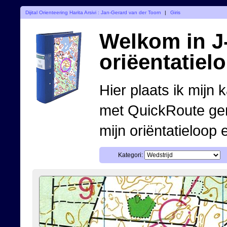
Dijital Orienteering Harita Arsivi : Jan-Gerard van der Toorn
|
Giris
Welkom in J-
oriëentatiel
Hier plaats ik mijn 
met QuickRoute ge
mijn oriëntatieloop 
Kategori: