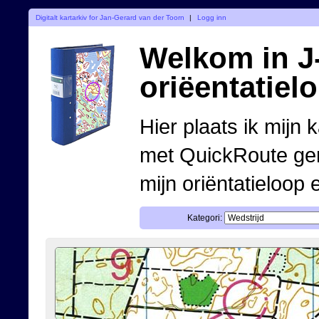
Digitalt kartarkiv for Jan-Gerard van der Toorn
|
Logg inn
Welkom in J-
oriëentatiel
Hier plaats ik mijn 
met QuickRoute ge
mijn oriëntatieloop 
Kategori: