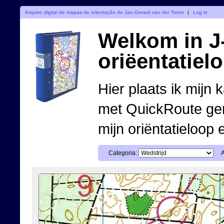
Arquivo digital de mapas de orientação de Jan-Gerard van der Toorn
|
Log in
Welkom in J-
oriëentatiel
Hier plaats ik mijn 
met QuickRoute ge
mijn oriëntatieloop 
Categoria: