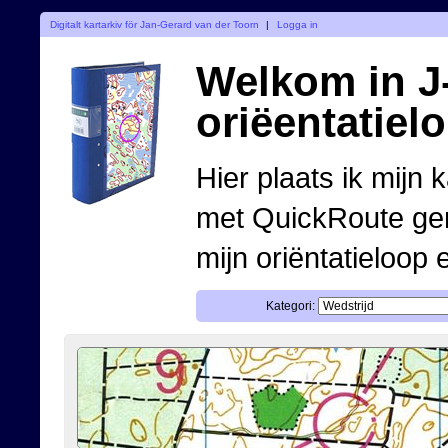
Digitalt kartarkiv för Jan-Gerard van der Toorn
|
Logga in
Welkom in J-
oriëentatiel
Hier plaats ik mijn 
met QuickRoute ge
mijn oriëntatieloop 
Kategori: