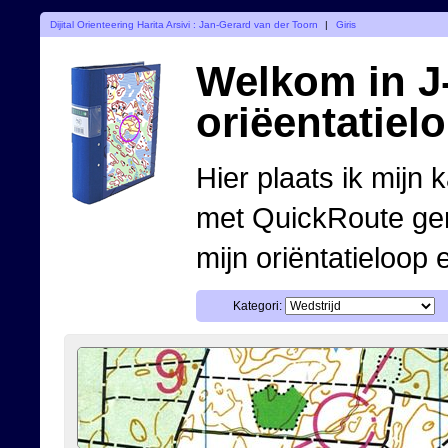
Dijital Orienteering Harita Arsivi : Jan-Gerard van der Toorn
|
Giris
Welkom in J-
oriëentatiel
Hier plaats ik mijn 
met QuickRoute ge
mijn oriëntatieloop 
Kategori: