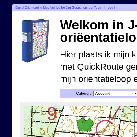
Digital Orienteering Map Archive for Jan-Gerard van der Toorn
|
Log in
Welkom in J-
oriëentatiel
Hier plaats ik mijn 
met QuickRoute ge
mijn oriëntatieloop 
Category: