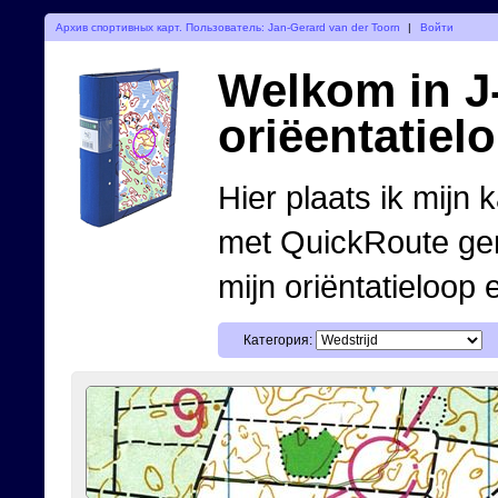
Архив спортивных карт. Пользователь: Jan-Gerard van der Toorn
|
Войти
Welkom in J-
oriëentatiel
Hier plaats ik mijn 
met QuickRoute ge
mijn oriëntatieloop 
Категория: