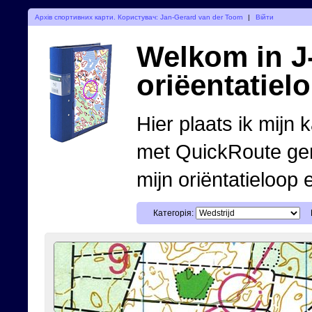
Архів спортивних карти. Користувач: Jan-Gerard van der Toorn
|
Війти
Welkom in J-
oriëentatiel
Hier plaats ik mijn 
met QuickRoute ge
mijn oriëntatieloop 
Категорія: