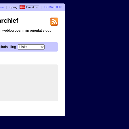
gere
|
Sprog:
Dansk
|
DOMA 3.0.10
archief
n weblog over mijn oriëntatieloop
indstilling: