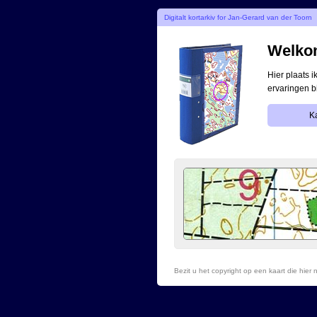
Digitalt kortarkiv for Jan-Gerard van der Toorn
Welkom
Hier plaats 
ervaringen b
Ka
Bezit u het copyright op een kaart die hie