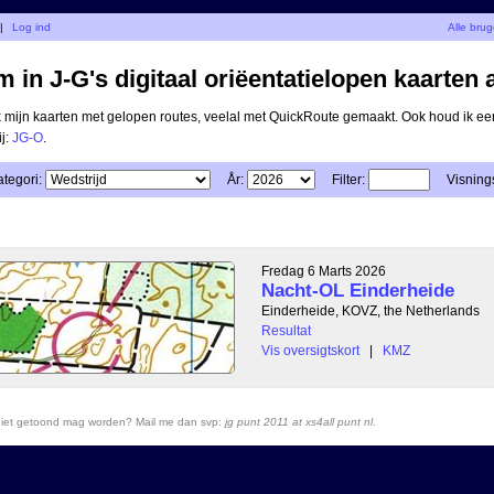
|
Log ind
Alle bru
 in J-G's digitaal oriëentatielopen kaarten 
ik mijn kaarten met gelopen routes, veelal met QuickRoute gemaakt. Ook houd ik ee
ij:
JG-O
.
tegori:
År:
Filter:
Visnings
Fredag 6 Marts 2026
Nacht-OL Einderheide
Einderheide, KOVZ, the Netherlands
Resultat
Vis oversigtskort
|
KMZ
r niet getoond mag worden? Mail me dan svp:
jg punt 2011 at xs4all punt nl
.