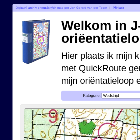
Digitalní archív orienťáckých map pro Jan-Gerard van der Toorn
|
Přihlásit
Welkom in J-
oriëentatiel
Hier plaats ik mijn 
met QuickRoute ge
mijn oriëntatieloop 
Kategorie: