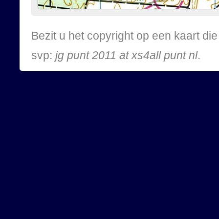
Bezit u het copyright op een kaart d
svp:
jg punt 2011 at xs4all punt nl
.