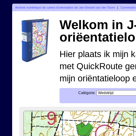
Archive numérique de cartes d'orientation de Jan-Gerard van der Toorn
|
Connexion
Welkom in J-
oriëentatiel
Hier plaats ik mijn 
met QuickRoute ge
mijn oriëntatieloop 
Catégorie: