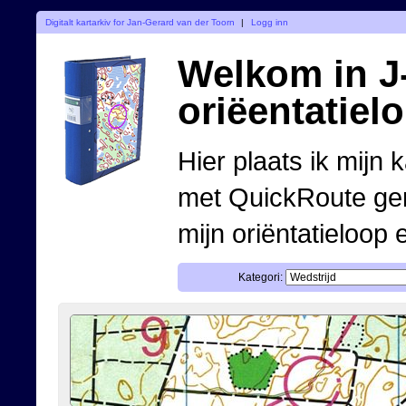
Digitalt kartarkiv for Jan-Gerard van der Toorn
|
Logg inn
Welkom in J-
oriëentatiel
Hier plaats ik mijn 
met QuickRoute ge
mijn oriëntatieloop 
Kategori: