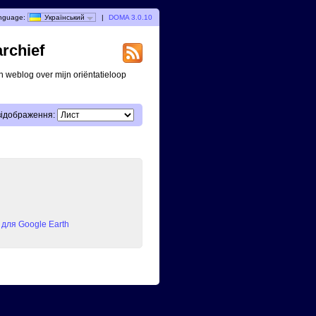
nguage:
Український
|
DOMA 3.0.10
archief
n weblog over mijn oriëntatieloop
відображення:
для Google Earth