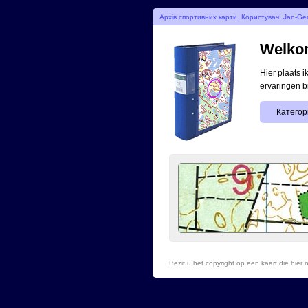
Архів спортивних карти. Користувач: Jan-Ger
Welkom
Hier plaats 
ervaringen b
Категор
Bezit u het copyright op een kaart die hie