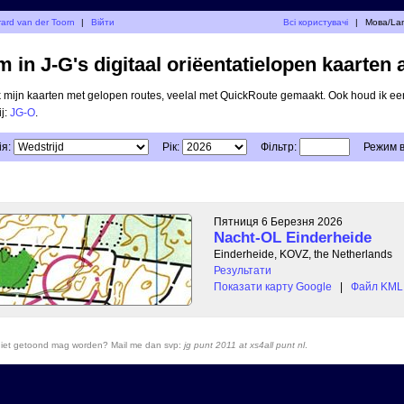
ard van der Toorn
|
Війти
Всі користувачі
|
Мова/La
 in J-G's digitaal oriëentatielopen kaarten 
ik mijn kaarten met gelopen routes, veelal met QuickRoute gemaakt. Ook houd ik ee
ij:
JG-O
.
ія:
Рік:
Фільтр:
Режим 
Пятниця 6 Березня 2026
Nacht-OL Einderheide
Einderheide, KOVZ, the Netherlands
Результати
Показати карту Google
|
Файл KML 
r niet getoond mag worden? Mail me dan svp:
jg punt 2011 at xs4all punt nl
.