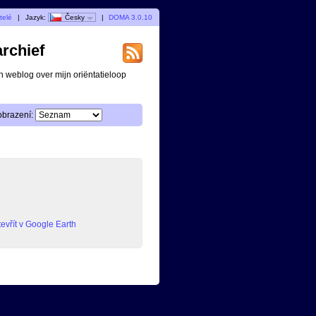
telé
|
Jazyk:
Česky
|
DOMA 3.0.10
archief
n weblog over mijn oriëntatieloop
obrazení:
evřít v Google Earth