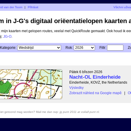
ard van der Toorn
|
Přihlásit
Všichni uživa
 in J-G's digitaal oriëentatielopen kaarten 
ik mijn kaarten met gelopen routes, veelal met QuickRoute gemaakt. Ook houd ik ee
ij:
JG-O
.
Kategorie:
Rok:
Filtr:
Z
Pátek 6 březen 2026
Nacht-OL Einderheide
Einderheide, KOVZ, the Netherlands
Výsledky
Zobrazit náhled na Google mapě
|
Ot
r niet getoond mag worden? Mail me dan svp:
jg punt 2011 at xs4all punt nl
.