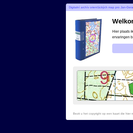
Digitalní archív orienťáckých map pro Jan-Ger
Welkom
Hier plaats 
ervaringen b
Bezit u het copyright op een kaart die hie