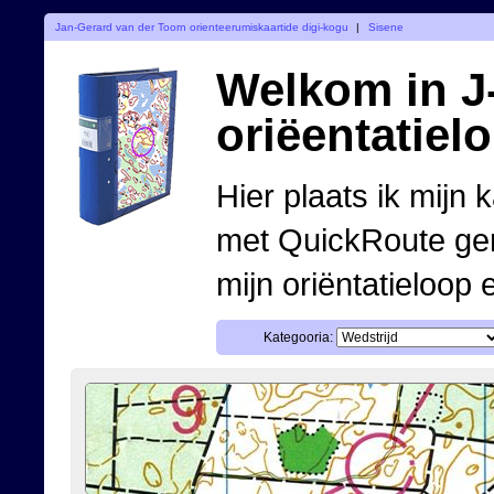
Jan-Gerard van der Toorn orienteerumiskaartide digi-kogu
|
Sisene
Welkom in J-
oriëentatiel
Hier plaats ik mijn 
met QuickRoute ge
mijn oriëntatieloop 
Kategooria: