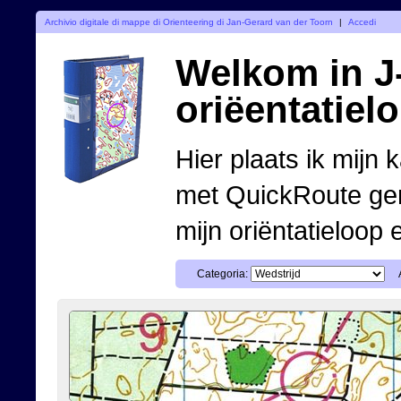
Archivio digitale di mappe di Orienteering di Jan-Gerard van der Toorn
|
Accedi
Welkom in J-
oriëentatiel
Hier plaats ik mijn 
met QuickRoute ge
mijn oriëntatieloop 
Categoria: