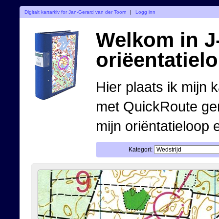
Digitalt kartarkiv for Jan-Gerard van der Toorn
|
Logg inn
Welkom in J-
oriëentatiel
Hier plaats ik mijn 
met QuickRoute ge
mijn oriëntatieloop 
Kategori: