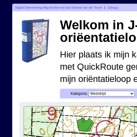
Digital Orienteering Map Archive for Jan-Gerard van der Toorn
|
Zaloguj
Welkom in J-
oriëentatiel
Hier plaats ik mijn 
met QuickRoute ge
mijn oriëntatieloop 
Kategoria: