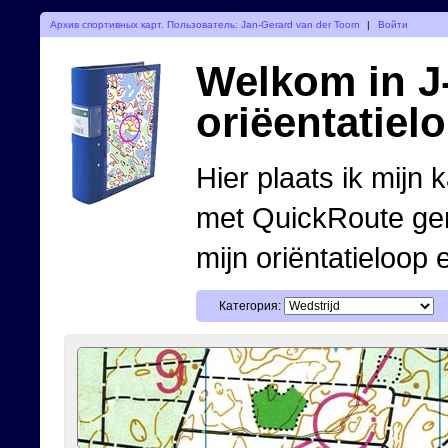
Архив спортивных карт. Пользователь: Jan-Gerard van der Toorn
|
Войти
Welkom in J-
oriëentatiel
Hier plaats ik mijn 
met QuickRoute ge
mijn oriëntatieloop 
Категория: