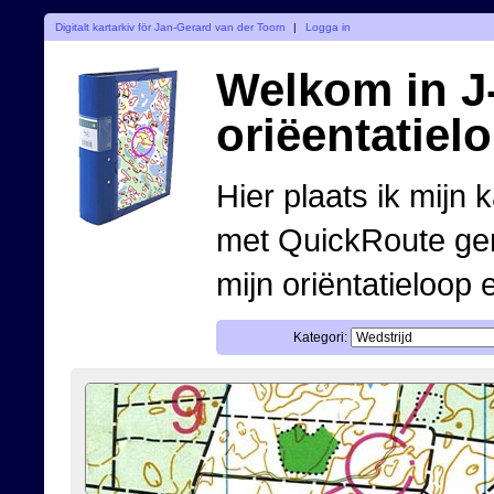
Digitalt kartarkiv för Jan-Gerard van der Toorn
|
Logga in
Welkom in J-
oriëentatiel
Hier plaats ik mijn 
met QuickRoute ge
mijn oriëntatieloop 
Kategori: