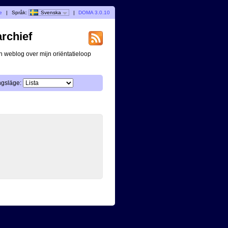
e
|
Språk:
Svenska
|
DOMA 3.0.10
archief
n weblog over mijn oriëntatieloop
ngsläge: