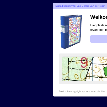
Digitalt kartarkiv för Jan-Gerard van der Toorn
Welkom
Hier plaats 
ervaringen b
Bezit u het copyright op een kaart die hie