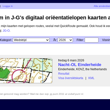
|
Logga in
Alla användar
 in J-G's digitaal oriëentatielopen kaarten 
ik mijn kaarten met gelopen routes, veelal met QuickRoute gemaakt. Ook houd ik ee
ij:
JG-O
.
Kategori:
År:
Filter:
Visni
fredag 6 mars 2026
Nacht-OL Einderheide
Einderheide, KOVZ, the Netherlands
Resultat
Visa översiktskarta
|
KML
r niet getoond mag worden? Mail me dan svp:
jg punt 2011 at xs4all punt nl
.