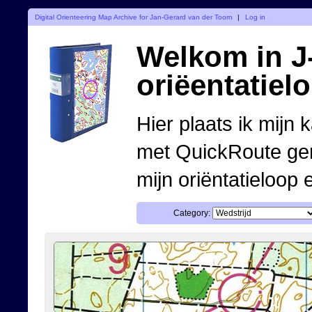
Digital Orienteering Map Archive for Jan-Gerard van der Toorn
|
Log in
Welkom in J-
oriëentatiel
Hier plaats ik mijn 
met QuickRoute ge
mijn oriëntatieloop 
Category: