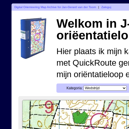
Digital Orienteering Map Archive for Jan-Gerard van der Toorn
|
Zaloguj
Welkom in J-
oriëentatiel
Hier plaats ik mijn 
met QuickRoute ge
mijn oriëntatieloop 
Kategoria: