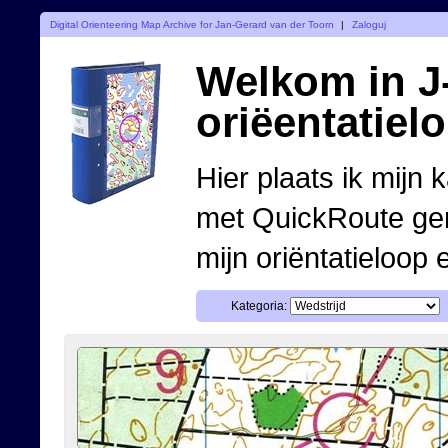
Digital Orienteering Map Archive for Jan-Gerard van der Toorn
|
Zaloguj
Welkom in J-
oriëentatiel
Hier plaats ik mijn 
met QuickRoute ge
mijn oriëntatieloop 
Kategoria: