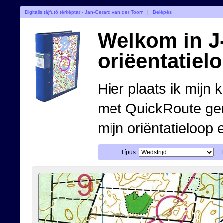
Digitális tájfutó térképtár - Jan-Gerard van der Toorn
|
Belépés
Welkom in J-
oriëentatiel
Hier plaats ik mijn 
met QuickRoute ge
mijn oriëntatieloop 
Típus: