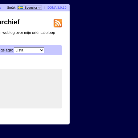
e
|
Språk:
Svenska
|
DOMA 3.0.10
archief
n weblog over mijn oriëntatieloop
ngsläge: