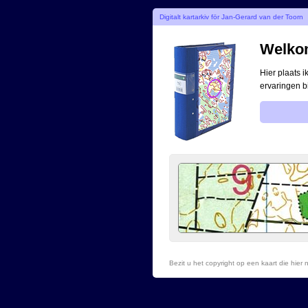
Digitalt kartarkiv för Jan-Gerard van der Toorn
Welkom
Hier plaats 
ervaringen b
Bezit u het copyright op een kaart die hie