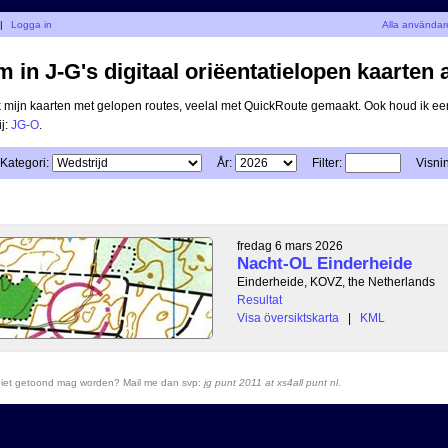
|
Logga in
Alla användar
 in J-G's digitaal oriëentatielopen kaarten 
ik mijn kaarten met gelopen routes, veelal met QuickRoute gemaakt. Ook houd ik ee
ij:
JG-O
.
Kategori:
År:
Filter:
Visni
fredag 6 mars 2026
Nacht-OL Einderheide
Einderheide, KOVZ, the Netherlands
Resultat
Visa översiktskarta
|
KML
r niet getoond mag worden? Mail me dan svp:
jg punt 2011 at xs4all punt nl
.