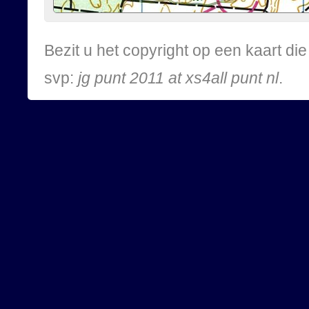
Bezit u het copyright op een kaart d
svp:
jg punt 2011 at xs4all punt nl
.