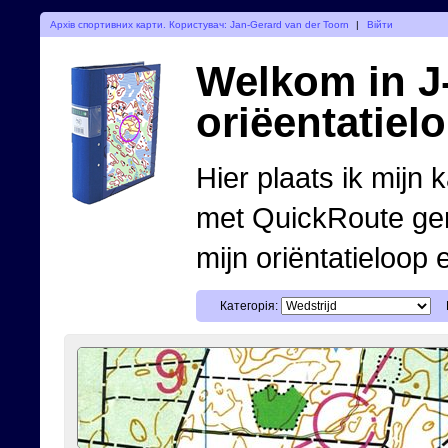
Архів спортивних карти. Користувач: Jan-Gerard van der Toorn
|
Війти
Welkom in J-
oriëentatiel
Hier plaats ik mijn 
met QuickRoute ge
mijn oriëntatieloop 
Категорія: