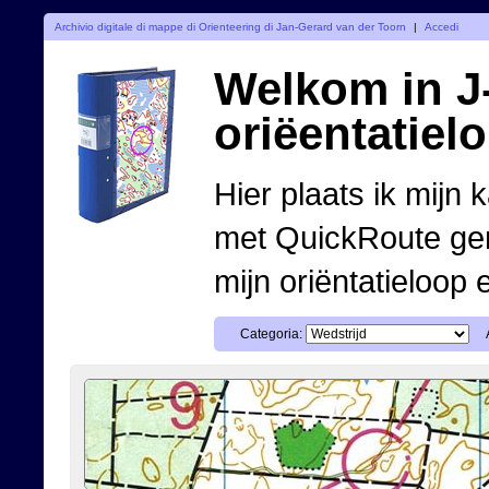
Archivio digitale di mappe di Orienteering di Jan-Gerard van der Toorn
|
Accedi
Welkom in J-
oriëentatiel
Hier plaats ik mijn 
met QuickRoute ge
mijn oriëntatieloop 
Categoria: