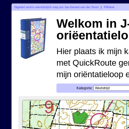
Digitalní archív orienťáckých map pro Jan-Gerard van der Toorn
|
Přihlásit
Welkom in J-
oriëentatiel
Hier plaats ik mijn 
met QuickRoute ge
mijn oriëntatieloop 
Kategorie: