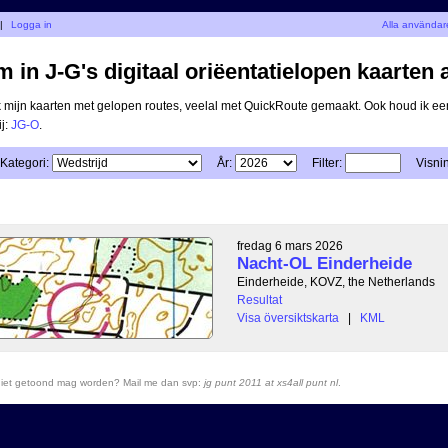
|
Logga in
Alla användar
 in J-G's digitaal oriëentatielopen kaarten 
ik mijn kaarten met gelopen routes, veelal met QuickRoute gemaakt. Ook houd ik ee
ij:
JG-O
.
Kategori:
År:
Filter:
Visni
fredag 6 mars 2026
Nacht-OL Einderheide
Einderheide, KOVZ, the Netherlands
Resultat
Visa översiktskarta
|
KML
r niet getoond mag worden? Mail me dan svp:
jg punt 2011 at xs4all punt nl
.