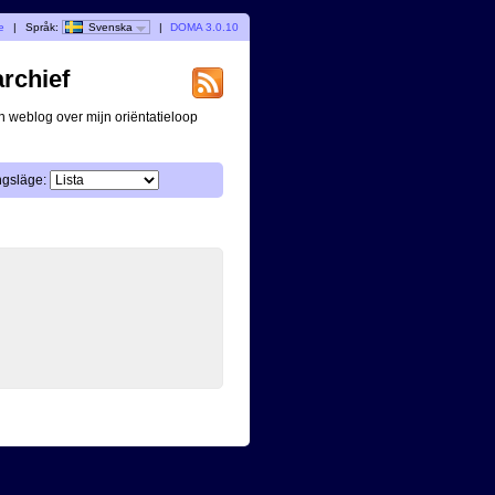
e
|
Språk:
Svenska
|
DOMA 3.0.10
archief
n weblog over mijn oriëntatieloop
ngsläge: