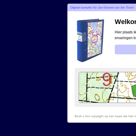
Digitalt kartarkiv för Jan-Gerard van der Toorn
Welkom
Hier plaats 
ervaringen b
Bezit u het copyright op een kaart die hie