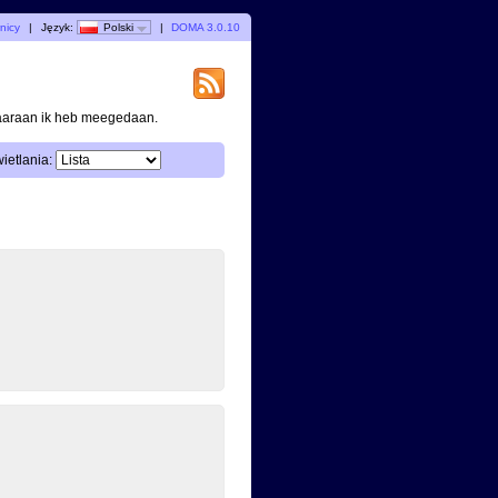
nicy
|
Język:
Polski
|
DOMA 3.0.10
waaraan ik heb meegedaan.
etlania: