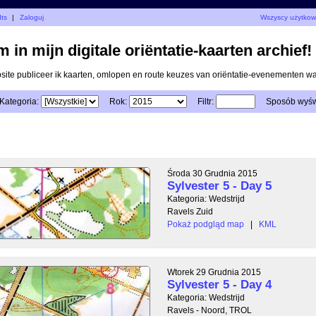
dts
|
Zaloguj
Wszyscy użytkow
 in mijn digitale oriëntatie-kaarten archief!
ite publiceer ik kaarten, omlopen en route keuzes van oriëntatie-evenementen 
Kategoria:
Rok:
Filtr:
Sposób wyświ
Środa 30 Grudnia 2015
Sylvester 5 - Day 5
Kategoria: Wedstrijd
Ravels Zuid
Pokaż podgląd map
|
KML
Wtorek 29 Grudnia 2015
Sylvester 5 - Day 4
Kategoria: Wedstrijd
Ravels - Noord, TROL