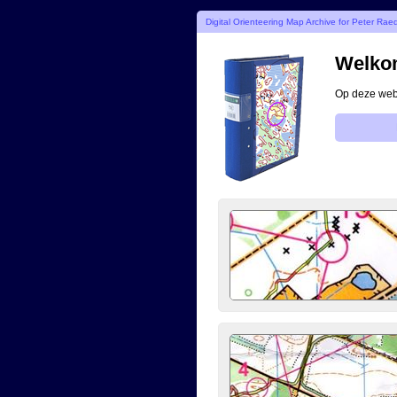
Digital Orienteering Map Archive for Peter Rae
Welkom
Op deze webs