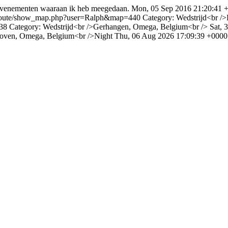
-evenementen waaraan ik heb meegedaan.
Mon, 05 Sep 2016 21:20:41 
ickroute/show_map.php?user=Ralph&map=440
Category: Wedstrijd<br />
438
Category: Wedstrijd<br />Gerhangen, Omega, Belgium<br />
Sat, 
khoven, Omega, Belgium<br />Night
Thu, 06 Aug 2026 17:09:39 +0000