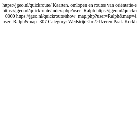
https://jgeo.nl/quickroute/
Kaarten, omlopen en routes van oriëntatie
https://jgeo.nl/quickroute/index.php?user=Ralph
https://jgeo.nl/qu
+0000
https://jgeo.nl/quickroute/show_map.php?user=Ralph&map=
user=Ralph&map=307
Category: Wedstrijd<br />IJzeren Paal- Ker