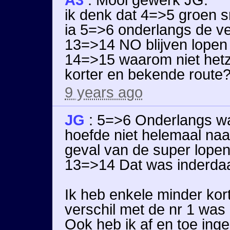
ik denk dat 4=>5 groen sn
ia 5=>6 onderlangs de ve
13=>14 NO blijven lopen t
14=>15 waarom niet hetz
korter en bekende route
9 years ago
JG
:
5=>6 Onderlangs wa
hoefde niet helemaal naa
geval van de super lopen
13=>14 Dat was inderdaad
Ik heb enkele minder kor
verschil met de nr 1 was 
Ook heb ik af en toe inge