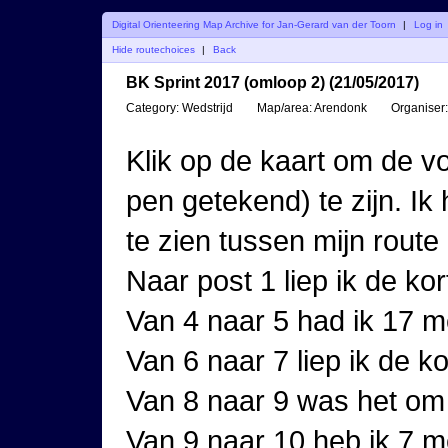
Digital Orienteering Map Archive for Jan-Gerard van der Toorn
|
Log in
Hide routechoices
|
Back
BK Sprint 2017 (omloop 2) (21/05/2017)
Category:
Wedstrijd
Map/area:
Arendonk
Organiser:
Klik op de kaart om de vo
pen getekend) te zijn. I
te zien tussen mijn route
Naar post 1 liep ik de kor
Van 4 naar 5 had ik 17 me
Van 6 naar 7 liep ik de ko
Van 8 naar 9 was het om h
Van 9 naar 10 heb ik 7 m