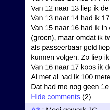
Van 12 naar 13 liep ik de
Van 13 naar 14 had ik 17
Van 15 naar 16 had ik in 
(groen), maar omdat ik t
als passeerbaar gold lie
kunnen volgen. Zo liep ik
Van 16 naar 17 koos ik d
Al met al had ik 100 met
Dat had me nog geen 1e 
Hide comments
(
2
)
A3
:
Mooi gewerk JG.