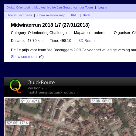
Digital Orienteering Map Archive for Jan-Gerard van der Toorn
|
Log in
Hide routechoices
|
Show overview map
|
KML
|
Back
Midwinterrun 2018 1/7 (27/01/2018)
Category:
Orienteering Challenge
Map/area:
Lunteren
Organiser:
Ch
Distance:
47.79 km
Time:
498:10
3D Rerun
De 1e prijs voor team "de Bosraggers 2.0"! Ga voor het volledige verslag n
Show comments
(
0
)